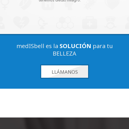
tenemos dietas milagro.
medISbell es la
SOLUCIÓN
para tu
BELLEZA
LLÁMANOS