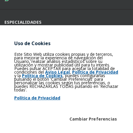
ESPECIALIDADES
Nutrición
Uso de Cookies
ÚLTIMAS NOTICIAS
Este Sitio Web utiliza cookies propias y de terceros,
para mejorar la experiencia de navegación del
Usuario, realizar análisis estadísticos sobre su
Incorporación del Láser diodo a Medicina Estética
utilización y mostrar publicidad útil para tu interés.
Puedes pulsar ACEPTAR para aceptar la totalidad de
condiciones del
Aviso Legal
,
Política de Privacidad
y la
Política de Cookies
, puedes configurarlas
Nuevo caso de éxito de
medISbell
:
pulsando el botón 'Cambiar Preferencias' para
personalizar las cookies según tus preferencias, o
30 kg. menos en 6 meses
puedes RECHAZARLAS TODAS pulsando en 'Rechazar
todas'.
Política de Privacidad
REDES SOCIALES
Cambiar Preferencias