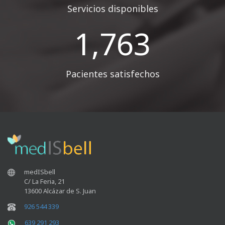
Servicios disponibles
1,960
Pacientes satisfechos
medISbell
C/ La Feria, 21
13600 Alcázar de S. Juan
926 544 339
639 291 293